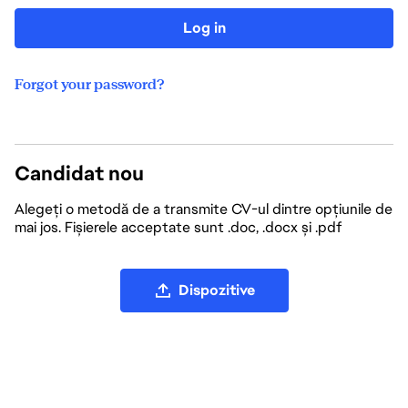
Log in
Forgot your password?
Candidat nou
Alegeți o metodă de a transmite CV-ul dintre opțiunile de
mai jos. Fișierele acceptate sunt .doc, .docx și .pdf
Încărcați fișierul CV
Dispozitive
Încărcați CV-ul de pe LinkedIn