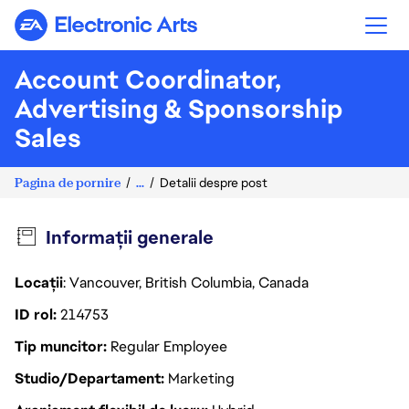
Electronic Arts
Account Coordinator,
Advertising & Sponsorship
Sales
Pagina de pornire
...
Detalii despre post
Informații generale
Locații
: Vancouver, British Columbia, Canada
ID rol
214753
Tip muncitor
Regular Employee
Studio/Departament
Marketing