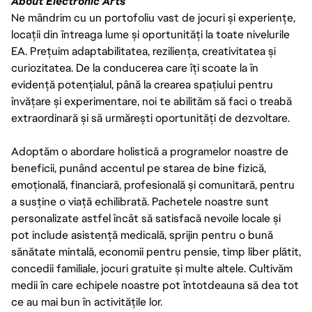
About Electronic Arts
Ne mândrim cu un portofoliu vast de jocuri și experiențe,
locații din întreaga lume și oportunități la toate nivelurile
EA. Prețuim adaptabilitatea, reziliența, creativitatea și
curiozitatea. De la conducerea care îți scoate la în
evidență potențialul, până la crearea spațiului pentru
învățare și experimentare, noi te abilităm să faci o treabă
extraordinară și să urmărești oportunități de dezvoltare.
Adoptăm o abordare holistică a programelor noastre de
beneficii, punând accentul pe starea de bine fizică,
emoțională, financiară, profesională și comunitară, pentru
a susține o viață echilibrată. Pachetele noastre sunt
personalizate astfel încât să satisfacă nevoile locale și
pot include asistență medicală, sprijin pentru o bună
sănătate mintală, economii pentru pensie, timp liber plătit,
concedii familiale, jocuri gratuite și multe altele. Cultivăm
medii în care echipele noastre pot întotdeauna să dea tot
ce au mai bun în activitățile lor.