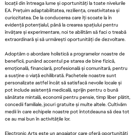
locații din întreaga lume și oportunități la toate nivelurile
EA. Prețuim adaptabilitatea, reziliența, creativitatea și
curiozitatea. De la conducerea care îți scoate la în
evidență potențialul, până la crearea spațiului pentru
învățare și experimentare, noi te abilităm să faci o treabă
extraordinară și să urmărești oportunități de dezvoltare.
Adoptăm o abordare holistică a programelor noastre de
beneficii, punând accentul pe starea de bine fizică,
emoțională, financiară, profesională și comunitară, pentru
a susține o viață echilibrată. Pachetele noastre sunt
personalizate astfel încât să satisfacă nevoile locale și
pot include asistență medicală, sprijin pentru o bună
sănătate mintală, economii pentru pensie, timp liber plătit,
concedii familiale, jocuri gratuite și multe altele. Cultivăm
medii în care echipele noastre pot întotdeauna să dea tot
ce au mai bun în activitățile lor.
Electronic Arts este un angajator care oferă oportunități