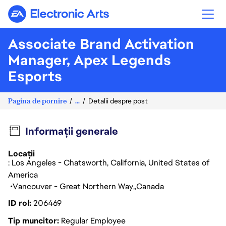
Electronic Arts
Associate Brand Activation
Manager, Apex Legends
Esports
Pagina de pornire
...
Detalii despre post
Informații generale
Locații
: Los Angeles - Chatsworth, California, United States of
America
Vancouver - Great Northern Way
Canada
ID rol
206469
Tip muncitor
Regular Employee