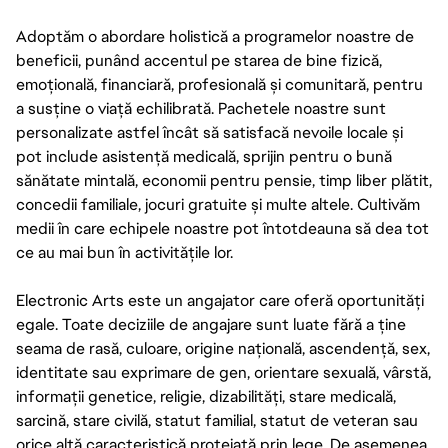
Adoptăm o abordare holistică a programelor noastre de
beneficii, punând accentul pe starea de bine fizică,
emoțională, financiară, profesională și comunitară, pentru
a susține o viață echilibrată. Pachetele noastre sunt
personalizate astfel încât să satisfacă nevoile locale și
pot include asistență medicală, sprijin pentru o bună
sănătate mintală, economii pentru pensie, timp liber plătit,
concedii familiale, jocuri gratuite și multe altele. Cultivăm
medii în care echipele noastre pot întotdeauna să dea tot
ce au mai bun în activitățile lor.
Electronic Arts este un angajator care oferă oportunități
egale. Toate deciziile de angajare sunt luate fără a ține
seama de rasă, culoare, origine națională, ascendență, sex,
identitate sau exprimare de gen, orientare sexuală, vârstă,
informații genetice, religie, dizabilități, stare medicală,
sarcină, stare civilă, statut familial, statut de veteran sau
orice altă caracteristică protejată prin lege. De asemenea,