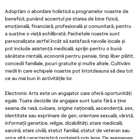
Adoptăm o abordare holistică a programelor noastre de
beneficii, punând accentul pe starea de bine fizică,
emoțională, financiară, profesională și comunitară, pentru
a susține o viață echilibrată. Pachetele noastre sunt
personalizate astfel încât să satisfacă nevoile locale și
pot include asistență medicală, sprijin pentru o bună
sănătate mintală, economii pentru pensie, timp liber plătit,
concedii familiale, jocuri gratuite și multe altele. Cultivăm
medii în care echipele noastre pot întotdeauna să dea tot
ce au mai bun în activitățile lor.
Electronic Arts este un angajator care oferă oportunități
egale. Toate deciziile de angajare sunt luate fără a ține
seama de rasă, culoare, origine națională, ascendență, sex,
identitate sau exprimare de gen, orientare sexuală, vârstă,
informații genetice, religie, dizabilități, stare medicală,
sarcină, stare civilă, statut familial, statut de veteran sau
orice altă caracteristică protejată prin lege. De asemenea,