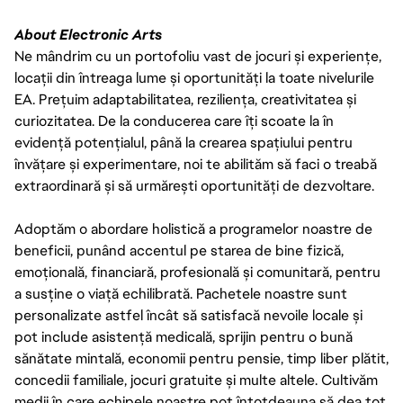
About Electronic Arts
Ne mândrim cu un portofoliu vast de jocuri și experiențe,
locații din întreaga lume și oportunități la toate nivelurile
EA. Prețuim adaptabilitatea, reziliența, creativitatea și
curiozitatea. De la conducerea care îți scoate la în
evidență potențialul, până la crearea spațiului pentru
învățare și experimentare, noi te abilităm să faci o treabă
extraordinară și să urmărești oportunități de dezvoltare.
Adoptăm o abordare holistică a programelor noastre de
beneficii, punând accentul pe starea de bine fizică,
emoțională, financiară, profesională și comunitară, pentru
a susține o viață echilibrată. Pachetele noastre sunt
personalizate astfel încât să satisfacă nevoile locale și
pot include asistență medicală, sprijin pentru o bună
sănătate mintală, economii pentru pensie, timp liber plătit,
concedii familiale, jocuri gratuite și multe altele. Cultivăm
medii în care echipele noastre pot întotdeauna să dea tot