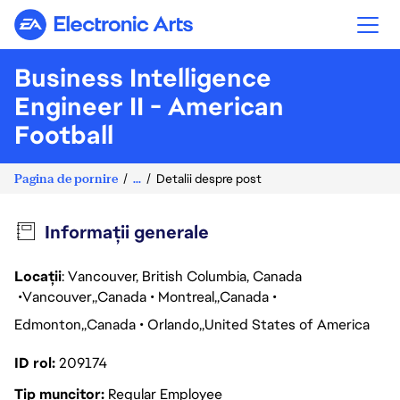
Electronic Arts
Business Intelligence
Engineer II - American
Football
Pagina de pornire
...
Detalii despre post
Informații generale
Locații
: Vancouver, British Columbia, Canada
Vancouver
Canada
Montreal
Canada
Edmonton
Canada
Orlando
United States of America
ID rol
209174
Tip muncitor
Regular Employee