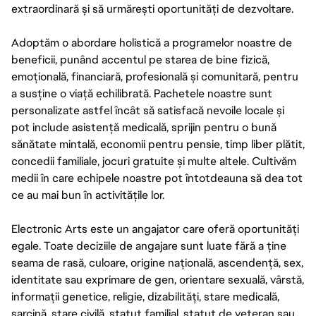
extraordinară și să urmărești oportunități de dezvoltare.
Adoptăm o abordare holistică a programelor noastre de
beneficii, punând accentul pe starea de bine fizică,
emoțională, financiară, profesională și comunitară, pentru
a susține o viață echilibrată. Pachetele noastre sunt
personalizate astfel încât să satisfacă nevoile locale și
pot include asistență medicală, sprijin pentru o bună
sănătate mintală, economii pentru pensie, timp liber plătit,
concedii familiale, jocuri gratuite și multe altele. Cultivăm
medii în care echipele noastre pot întotdeauna să dea tot
ce au mai bun în activitățile lor.
Electronic Arts este un angajator care oferă oportunități
egale. Toate deciziile de angajare sunt luate fără a ține
seama de rasă, culoare, origine națională, ascendență, sex,
identitate sau exprimare de gen, orientare sexuală, vârstă,
informații genetice, religie, dizabilități, stare medicală,
sarcină, stare civilă, statut familial, statut de veteran sau