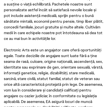
a susține o viață echilibrată. Pachetele noastre sunt
personalizate astfel încât să satisfacă nevoile locale și
pot include asistență medicală, sprijin pentru o bună
sănătate mintală, economii pentru pensie, timp liber plătit,
concedii familiale, jocuri gratuite și multe altele. Cultivăm
medii în care echipele noastre pot întotdeauna să dea tot
ce au mai bun în activitățile lor.
Electronic Arts este un angajator care oferă oportunități
egale. Toate deciziile de angajare sunt luate fără a ține
seama de rasă, culoare, origine națională, ascendență, sex,
identitate sau exprimare de gen, orientare sexuală, vârstă,
informații genetice, religie, dizabilități, stare medicală,
sarcină, stare civilă, statut familial, statut de veteran sau
orice altă caracteristică protejată prin lege. De asemenea,
vom lua în considerare și candidații calificați pentru
angajare cu cazier judiciar, în conformitate cu legislația
aplicabilă. De asemenea, EA asigură locuri de muncă