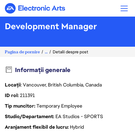
Electronic Arts
Development Manager
Pagina de pornire
...
Detalii despre post
Informații generale
Locații
: Vancouver, British Columbia, Canada
ID rol
211391
Tip muncitor
Temporary Employee
Studio/Departament
EA Studios - SPORTS
Aranjament flexibil de lucru
Hybrid