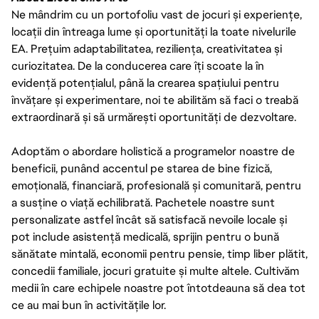
Ne mândrim cu un portofoliu vast de jocuri și experiențe,
locații din întreaga lume și oportunități la toate nivelurile
EA. Prețuim adaptabilitatea, reziliența, creativitatea și
curiozitatea. De la conducerea care îți scoate la în
evidență potențialul, până la crearea spațiului pentru
învățare și experimentare, noi te abilităm să faci o treabă
extraordinară și să urmărești oportunități de dezvoltare.
Adoptăm o abordare holistică a programelor noastre de
beneficii, punând accentul pe starea de bine fizică,
emoțională, financiară, profesională și comunitară, pentru
a susține o viață echilibrată. Pachetele noastre sunt
personalizate astfel încât să satisfacă nevoile locale și
pot include asistență medicală, sprijin pentru o bună
sănătate mintală, economii pentru pensie, timp liber plătit,
concedii familiale, jocuri gratuite și multe altele. Cultivăm
medii în care echipele noastre pot întotdeauna să dea tot
ce au mai bun în activitățile lor.