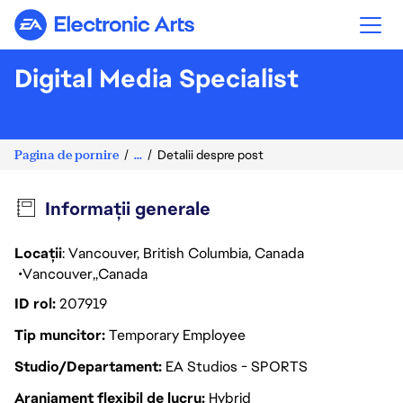
Electronic Arts
Digital Media Specialist
Pagina de pornire
...
Detalii despre post
Informații generale
Locații
: Vancouver, British Columbia, Canada
Vancouver
Canada
ID rol
207919
Tip muncitor
Temporary Employee
Studio/Departament
EA Studios - SPORTS
Aranjament flexibil de lucru
Hybrid