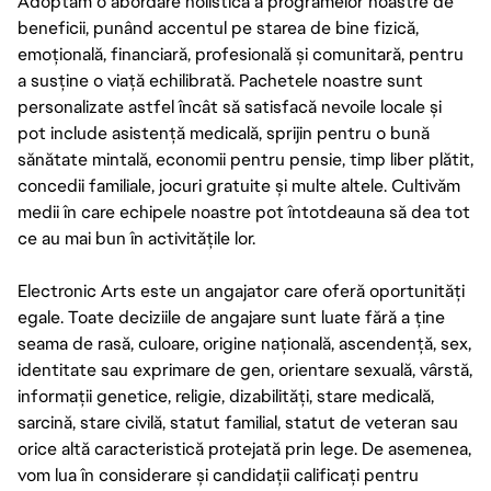
Adoptăm o abordare holistică a programelor noastre de
beneficii, punând accentul pe starea de bine fizică,
emoțională, financiară, profesională și comunitară, pentru
a susține o viață echilibrată. Pachetele noastre sunt
personalizate astfel încât să satisfacă nevoile locale și
pot include asistență medicală, sprijin pentru o bună
sănătate mintală, economii pentru pensie, timp liber plătit,
concedii familiale, jocuri gratuite și multe altele. Cultivăm
medii în care echipele noastre pot întotdeauna să dea tot
ce au mai bun în activitățile lor.
Electronic Arts este un angajator care oferă oportunități
egale. Toate deciziile de angajare sunt luate fără a ține
seama de rasă, culoare, origine națională, ascendență, sex,
identitate sau exprimare de gen, orientare sexuală, vârstă,
informații genetice, religie, dizabilități, stare medicală,
sarcină, stare civilă, statut familial, statut de veteran sau
orice altă caracteristică protejată prin lege. De asemenea,
vom lua în considerare și candidații calificați pentru