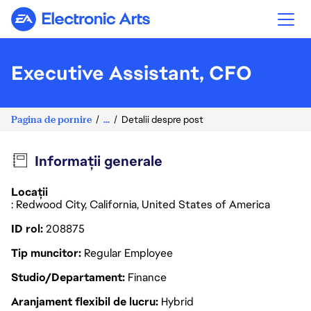
Electronic Arts
Executive Assistant, CFO
Pagina de pornire
...
Detalii despre post
Informații generale
Locații
: Redwood City, California, United States of America
ID rol
208875
Tip muncitor
Regular Employee
Studio/Departament
Finance
Aranjament flexibil de lucru
Hybrid