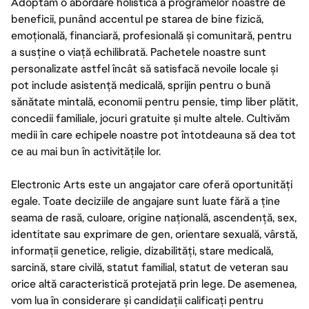
Adoptăm o abordare holistică a programelor noastre de
beneficii, punând accentul pe starea de bine fizică,
emoțională, financiară, profesională și comunitară, pentru
a susține o viață echilibrată. Pachetele noastre sunt
personalizate astfel încât să satisfacă nevoile locale și
pot include asistență medicală, sprijin pentru o bună
sănătate mintală, economii pentru pensie, timp liber plătit,
concedii familiale, jocuri gratuite și multe altele. Cultivăm
medii în care echipele noastre pot întotdeauna să dea tot
ce au mai bun în activitățile lor.
Electronic Arts este un angajator care oferă oportunități
egale. Toate deciziile de angajare sunt luate fără a ține
seama de rasă, culoare, origine națională, ascendență, sex,
identitate sau exprimare de gen, orientare sexuală, vârstă,
informații genetice, religie, dizabilități, stare medicală,
sarcină, stare civilă, statut familial, statut de veteran sau
orice altă caracteristică protejată prin lege. De asemenea,
vom lua în considerare și candidații calificați pentru