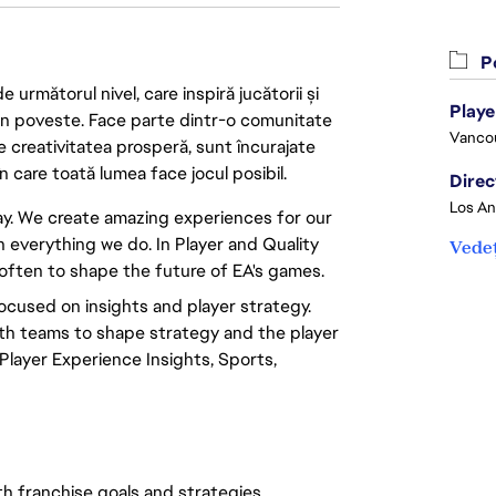
Po
următorul nivel, care inspiră jucătorii și
 din poveste. Face parte dintr-o comunitate
Vanco
re creativitatea prosperă, sunt încurajate
n care toată lumea face jocul posibil.
play. We create amazing experiences for our
n everything we do. In Player and Quality
Vedeț
 often to shape the future of EA's games.
focused on insights and player strategy.
ith teams to shape strategy and the player
Player Experience Insights, Sports,
h franchise goals and strategies.