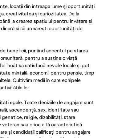
țe, locații din întreaga lume și oportunități
ța, creativitatea și curiozitatea. De la
până la crearea spațiului pentru învățare și
rdinară și să urmărești oportunități de
de beneficii, punând accentul pe starea
 comunitară, pentru a susține o viață
el încât să satisfacă nevoile locale și pot
ătate mintală, economii pentru pensie, timp
 altele. Cultivăm medii în care echipele
ivitățile lor.
tăți egale. Toate deciziile de angajare sunt
onală, ascendență, sex, identitate sau
enetice, religie, dizabilități, stare
de veteran sau orice altă caracteristică
re și candidații calificați pentru angajare