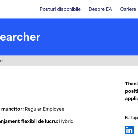
Posturi disponibile
Despre EA
Cariere
searcher
st
Thank
posit
appli
p muncitor
Regular Employee
Partaj
njament flexibil de lucru
Hybrid