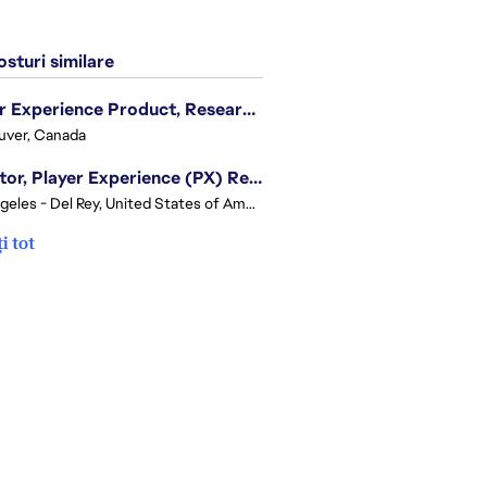
sturi similare
Player Experience Product, Research II for EA SPORTS™ FC - 6 month TFT
uver, Canada
Director, Player Experience (PX) Research
Los Angeles - Del Rey, United States of America
i tot