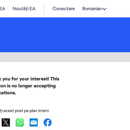
 EA
Noutăți EA
Conectare
Romanian
 you for your interest! This
ion is no longer accepting
cations.
ați acest post pe plan intern