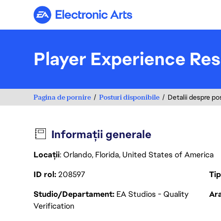
Electronic Arts
Player Experience Re
Pagina de pornire
Posturi disponibile
Detalii despre po
Informații generale
Locații
: Orlando, Florida, United States of America
ID rol
208597
Ti
Studio/Departament
EA Studios - Quality
Ara
Verification