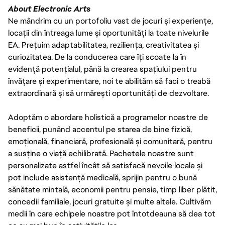
About Electronic Arts
Ne mândrim cu un portofoliu vast de jocuri și experiențe,
locații din întreaga lume și oportunități la toate nivelurile
EA. Prețuim adaptabilitatea, reziliența, creativitatea și
curiozitatea. De la conducerea care îți scoate la în
evidență potențialul, până la crearea spațiului pentru
învățare și experimentare, noi te abilităm să faci o treabă
extraordinară și să urmărești oportunități de dezvoltare.
Adoptăm o abordare holistică a programelor noastre de
beneficii, punând accentul pe starea de bine fizică,
emoțională, financiară, profesională și comunitară, pentru
a susține o viață echilibrată. Pachetele noastre sunt
personalizate astfel încât să satisfacă nevoile locale și
pot include asistență medicală, sprijin pentru o bună
sănătate mintală, economii pentru pensie, timp liber plătit,
concedii familiale, jocuri gratuite și multe altele. Cultivăm
medii în care echipele noastre pot întotdeauna să dea tot