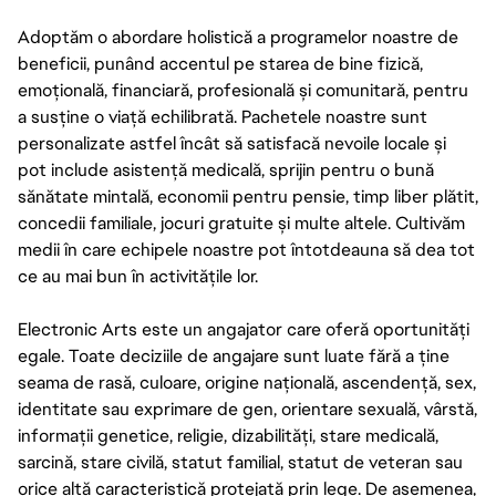
Adoptăm o abordare holistică a programelor noastre de
beneficii, punând accentul pe starea de bine fizică,
emoțională, financiară, profesională și comunitară, pentru
a susține o viață echilibrată. Pachetele noastre sunt
personalizate astfel încât să satisfacă nevoile locale și
pot include asistență medicală, sprijin pentru o bună
sănătate mintală, economii pentru pensie, timp liber plătit,
concedii familiale, jocuri gratuite și multe altele. Cultivăm
medii în care echipele noastre pot întotdeauna să dea tot
ce au mai bun în activitățile lor.
Electronic Arts este un angajator care oferă oportunități
egale. Toate deciziile de angajare sunt luate fără a ține
seama de rasă, culoare, origine națională, ascendență, sex,
identitate sau exprimare de gen, orientare sexuală, vârstă,
informații genetice, religie, dizabilități, stare medicală,
sarcină, stare civilă, statut familial, statut de veteran sau
orice altă caracteristică protejată prin lege. De asemenea,