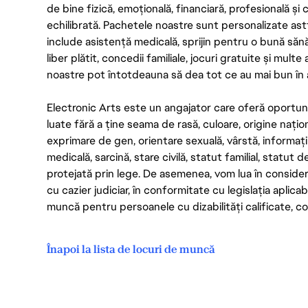
de bine fizică, emoțională, financiară, profesională și
echilibrată. Pachetele noastre sunt personalizate astf
include asistență medicală, sprijin pentru o bună săn
liber plătit, concedii familiale, jocuri gratuite și multe
noastre pot întotdeauna să dea tot ce au mai bun în act
Electronic Arts este un angajator care oferă oportuni
luate fără a ține seama de rasă, culoare, origine nați
exprimare de gen, orientare sexuală, vârstă, informații g
medicală, sarcină, stare civilă, statut familial, statut 
protejată prin lege. De asemenea, vom lua în considera
cu cazier judiciar, în conformitate cu legislația aplic
muncă pentru persoanele cu dizabilități calificate, con
Înapoi la lista de locuri de muncă