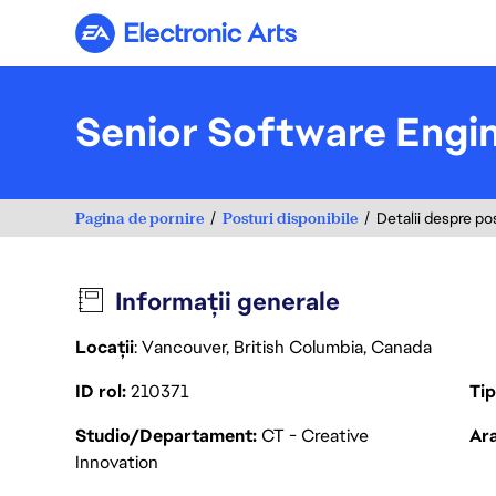
Electronic Arts
Senior Software Engi
Pagina de pornire
Posturi disponibile
Detalii despre po
Informații generale
Locații
: Vancouver, British Columbia, Canada
ID rol
210371
Ti
Studio/Departament
CT - Creative
Ara
Innovation