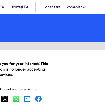
 EA
Noutăți EA
Conectare
Romanian
 you for your interest! This
ion is no longer accepting
cations.
ați acest post pe plan intern