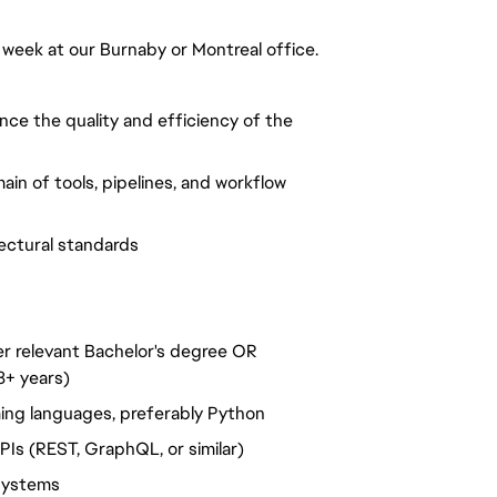
r week at our Burnaby or Montreal office.
ce the quality and efficiency of the
in of tools, pipelines, and workflow
tectural standards
r relevant Bachelor's degree OR
8+ years)
ing languages, preferably Python
Is (REST, GraphQL, or similar)
 systems