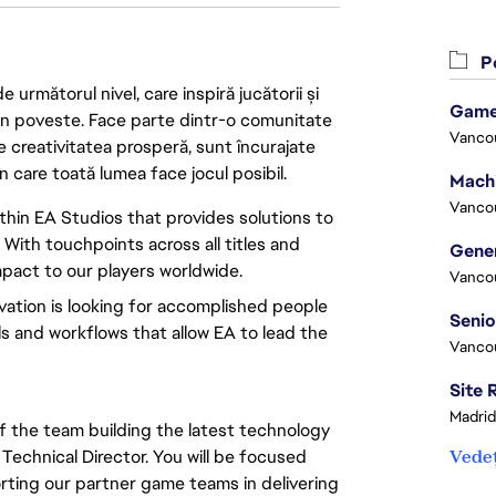
Po
următorul nivel, care inspiră jucătorii și
Game
 din poveste. Face parte dintr-o comunitate
Vanco
re creativitatea prosperă, sunt încurajate
n care toată lumea face jocul posibil.
Vanco
ithin EA Studios that provides solutions to
 With touchpoints across all titles and
impact to our players worldwide.
Vanco
ation is looking for accomplished people
ols and workflows that allow EA to lead the
Vanco
Madrid
of the team building the latest technology
 Technical Director. You will be focused
Vedeț
orting our partner game teams in delivering