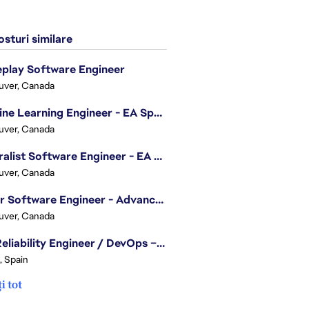
sturi similare
play Software Engineer
uver, Canada
Machine Learning Engineer - EA Sports FC
uver, Canada
Generalist Software Engineer - EA Sports FC
uver, Canada
Senior Software Engineer - Advanced Technology Group
uver, Canada
Site Reliability Engineer / DevOps – Localization
, Spain
i tot