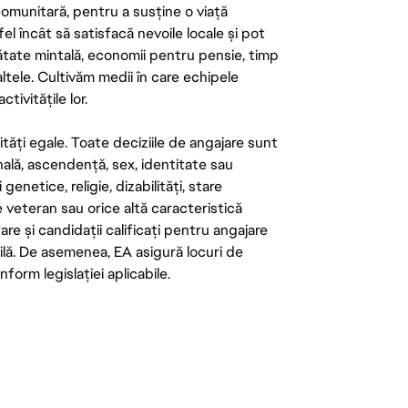
 comunitară, pentru a susține o viață
el încât să satisfacă nevoile locale și pot
ătate mintală, economii pentru pensie, timp
 altele. Cultivăm medii în care echipele
ivitățile lor.
tăți egale. Toate deciziile de angajare sunt
onală, ascendență, sex, identitate sau
enetice, religie, dizabilități, stare
de veteran sau orice altă caracteristică
re și candidații calificați pentru angajare
abilă. De asemenea, EA asigură locuri de
form legislației aplicabile.