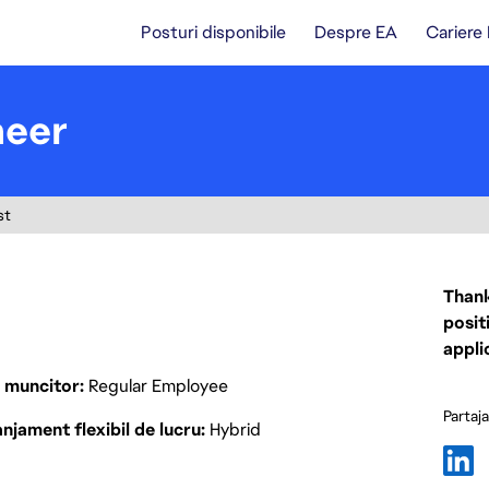
Posturi disponibile
Despre EA
Cariere
neer
st
Thank
posit
appli
p muncitor
Regular Employee
Partaj
njament flexibil de lucru
Hybrid