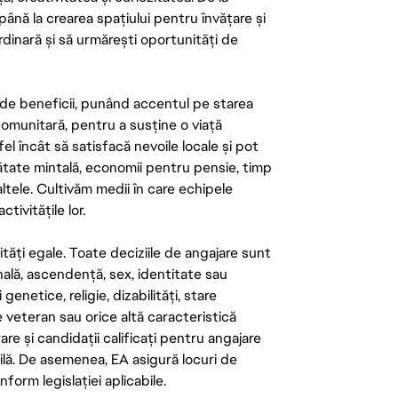
până la crearea spațiului pentru învățare și
rdinară și să urmărești oportunități de
de beneficii, punând accentul pe starea
 comunitară, pentru a susține o viață
el încât să satisfacă nevoile locale și pot
ătate mintală, economii pentru pensie, timp
 altele. Cultivăm medii în care echipele
ivitățile lor.
tăți egale. Toate deciziile de angajare sunt
onală, ascendență, sex, identitate sau
enetice, religie, dizabilități, stare
de veteran sau orice altă caracteristică
re și candidații calificați pentru angajare
abilă. De asemenea, EA asigură locuri de
form legislației aplicabile.