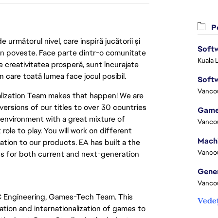
Po
următorul nivel, care inspiră jucătorii și
Softw
 din poveste. Face parte dintr-o comunitate
Kuala 
re creativitatea prosperă, sunt încurajate
n care toată lumea face jocul posibil.
Softw
Vanco
calization Team makes that happen! We are
versions of our titles to over 30 countries
Game
al environment with a great mixture of
Vanco
le to play. You will work on different
tion to our products. EA has built a the
Vanco
ds for both current and next-generation
Vanco
OC Engineering, Games-Tech Team. This
Vedeț
zation and internationalization of games to