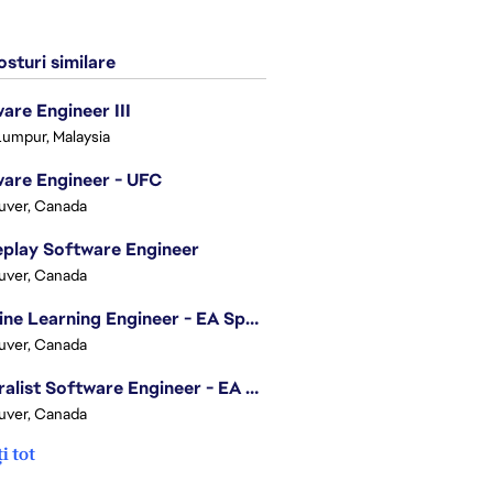
sturi similare
are Engineer III
Lumpur, Malaysia
are Engineer - UFC
uver, Canada
play Software Engineer
uver, Canada
Machine Learning Engineer - EA Sports FC
uver, Canada
Generalist Software Engineer - EA Sports FC
uver, Canada
i tot