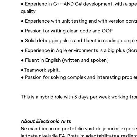
● Experienc in C++ AND C# development, with a spe
quality
● Experience with unit testing and with version cont
● Passion for writing clean code and OOP
● Solid debugging skills and fluent in reading compl
● Experience in Agile environments is a big plus (Sc
● Fluent in English (written and spoken)
●Teamwork spirit.
● Passion for solving complex and interesting probl
This is a hybrid role with 3 days per week working fro
About Electronic Arts
Ne mândrim cu un portofoliu vast de jocuri și experien
la toate nivelurile EA. Prețuim adaptabilitatea, rezilien