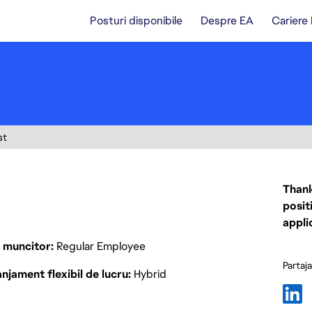
Posturi disponibile
Despre EA
Cariere
st
Thank
posit
appli
p muncitor
Regular Employee
Partaj
njament flexibil de lucru
Hybrid