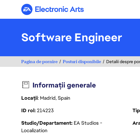
Electronic Arts
Software Engineer
Pagina de pornire
Posturi disponibile
Detalii despre po
Informații generale
Locații
: Madrid, Spain
ID rol
214223
Ti
Studio/Departament
EA Studios -
Ara
Localization