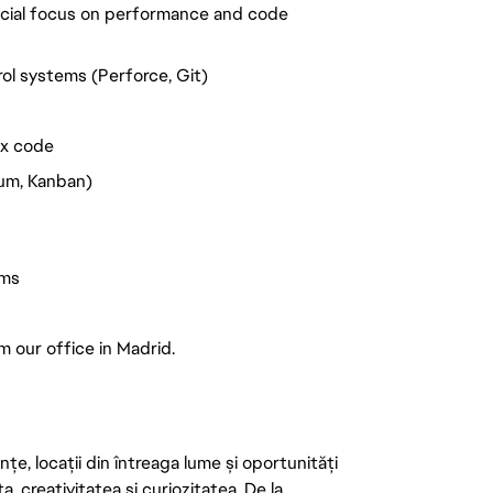
cial focus on performance and code
rol systems (Perforce, Git)
ex code
rum, Kanban)
ems
m our office in Madrid.
țe, locații din întreaga lume și oportunități
ța, creativitatea și curiozitatea. De la