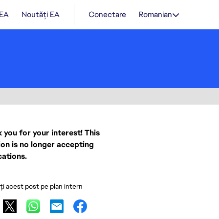
 EA
Noutăți EA
Conectare
Romanian
 you for your interest! This
ion is no longer accepting
cations.
ați acest post pe plan intern