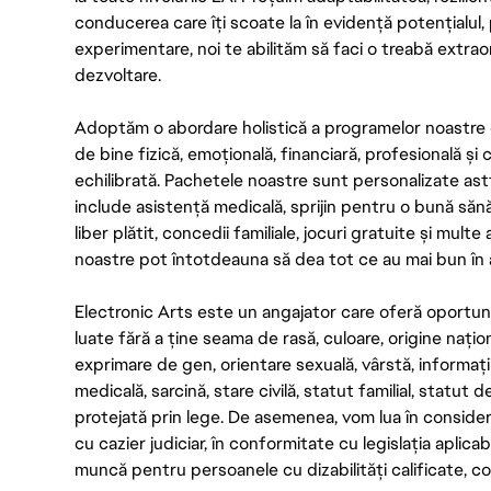
conducerea care îți scoate la în evidență potențialul, 
experimentare, noi te abilităm să faci o treabă extrao
dezvoltare.
Adoptăm o abordare holistică a programelor noastre 
de bine fizică, emoțională, financiară, profesională și
echilibrată. Pachetele noastre sunt personalizate astf
include asistență medicală, sprijin pentru o bună săn
liber plătit, concedii familiale, jocuri gratuite și multe
noastre pot întotdeauna să dea tot ce au mai bun în act
Electronic Arts este un angajator care oferă oportuni
luate fără a ține seama de rasă, culoare, origine nați
exprimare de gen, orientare sexuală, vârstă, informații g
medicală, sarcină, stare civilă, statut familial, statut 
protejată prin lege. De asemenea, vom lua în considera
cu cazier judiciar, în conformitate cu legislația aplic
muncă pentru persoanele cu dizabilități calificate, con