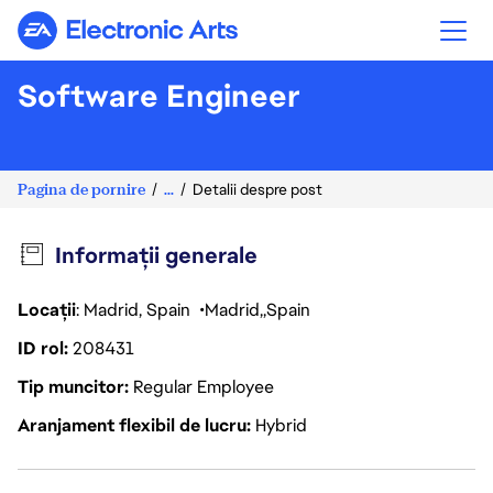
Electronic Arts
Software Engineer
Pagina de pornire
...
Detalii despre post
Informații generale
Locații
: Madrid, Spain
Madrid
Spain
ID rol
208431
Tip muncitor
Regular Employee
Aranjament flexibil de lucru
Hybrid