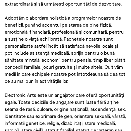
extraordinară și să urmărești oportunități de dezvoltare.
Adoptăm o abordare holistică a programelor noastre de
beneficii, punând accentul pe starea de bine fizică,
emoțională, financiară, profesională și comunitară, pentru
a susține o viață echilibrată. Pachetele noastre sunt
personalizate astfel încât să satisfacă nevoile locale și
pot include asistență medicală, sprijin pentru o bună
sănătate mintală, economii pentru pensie, timp liber plătit,
concedii familiale, jocuri gratuite și multe altele. Cultivăm
medii în care echipele noastre pot întotdeauna să dea tot
ce au mai bun în activitățile lor.
Electronic Arts este un angajator care oferă oportunități
egale. Toate deciziile de angajare sunt luate fără a ține
seama de rasă, culoare, origine națională, ascendență, sex,
identitate sau exprimare de gen, orientare sexuală, vârstă,
informații genetice, religie, dizabilități, stare medicală,
sarcină, stare civilă, statut familial, statut de veteran sau