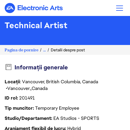
Electronic Arts
Technical Artist
Pagina de pornire
...
Detalii despre post
Informații generale
Locații
: Vancouver, British Columbia, Canada
Vancouver
Canada
ID rol
201491
Tip muncitor
Temporary Employee
Studio/Departament
EA Studios - SPORTS
Aranjament flexibil de lucru
Hybrid