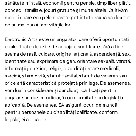
sănătate mintală, economii pentru pensie, timp liber plătit,
concedii familiale, jocuri gratuite și multe altele. Cultivăm
medii în care echipele noastre pot întotdeauna să dea tot
ce au mai bun în activitățile lor.
Electronic Arts este un angajator care oferă oportunități
egale. Toate deciziile de angajare sunt luate fără a ține
seama de rasă, culoare, origine națională, ascendență, sex,
identitate sau exprimare de gen, orientare sexuală, vârstă,
informații genetice, religie, dizabilități, stare medicală,
sarcină, stare civilă, statut familial, statut de veteran sau
orice altă caracteristică protejată prin lege. De asemenea,
vom lua în considerare și candidații calificați pentru
angajare cu cazier judiciar, în conformitate cu legislația
aplicabilă. De asemenea, EA asigură locuri de muncă
pentru persoanele cu dizabilități calificate, conform
legislației aplicabile.