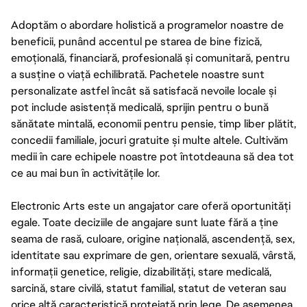
Adoptăm o abordare holistică a programelor noastre de
beneficii, punând accentul pe starea de bine fizică,
emoțională, financiară, profesională și comunitară, pentru
a susține o viață echilibrată. Pachetele noastre sunt
personalizate astfel încât să satisfacă nevoile locale și
pot include asistență medicală, sprijin pentru o bună
sănătate mintală, economii pentru pensie, timp liber plătit,
concedii familiale, jocuri gratuite și multe altele. Cultivăm
medii în care echipele noastre pot întotdeauna să dea tot
ce au mai bun în activitățile lor.
Electronic Arts este un angajator care oferă oportunități
egale. Toate deciziile de angajare sunt luate fără a ține
seama de rasă, culoare, origine națională, ascendență, sex,
identitate sau exprimare de gen, orientare sexuală, vârstă,
informații genetice, religie, dizabilități, stare medicală,
sarcină, stare civilă, statut familial, statut de veteran sau
orice altă caracteristică protejată prin lege. De asemenea,