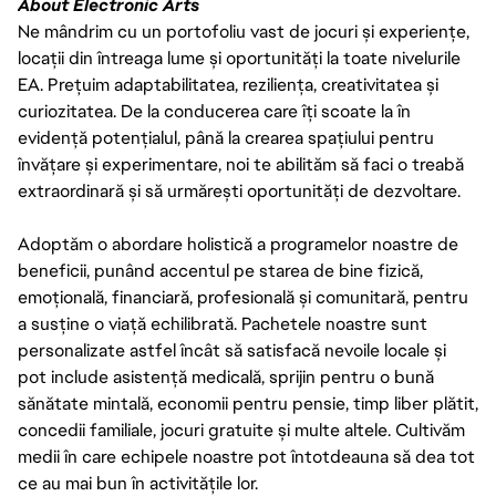
About Electronic Arts
Ne mândrim cu un portofoliu vast de jocuri și experiențe,
locații din întreaga lume și oportunități la toate nivelurile
EA. Prețuim adaptabilitatea, reziliența, creativitatea și
curiozitatea. De la conducerea care îți scoate la în
evidență potențialul, până la crearea spațiului pentru
învățare și experimentare, noi te abilităm să faci o treabă
extraordinară și să urmărești oportunități de dezvoltare.
Adoptăm o abordare holistică a programelor noastre de
beneficii, punând accentul pe starea de bine fizică,
emoțională, financiară, profesională și comunitară, pentru
a susține o viață echilibrată. Pachetele noastre sunt
personalizate astfel încât să satisfacă nevoile locale și
pot include asistență medicală, sprijin pentru o bună
sănătate mintală, economii pentru pensie, timp liber plătit,
concedii familiale, jocuri gratuite și multe altele. Cultivăm
medii în care echipele noastre pot întotdeauna să dea tot
ce au mai bun în activitățile lor.