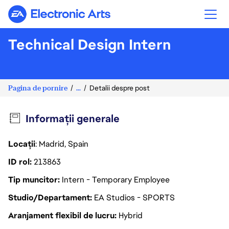
Electronic Arts
Technical Design Intern
Pagina de pornire
...
Detalii despre post
Informații generale
Locații
: Madrid, Spain
ID rol
213863
Tip muncitor
Intern - Temporary Employee
Studio/Departament
EA Studios - SPORTS
Aranjament flexibil de lucru
Hybrid