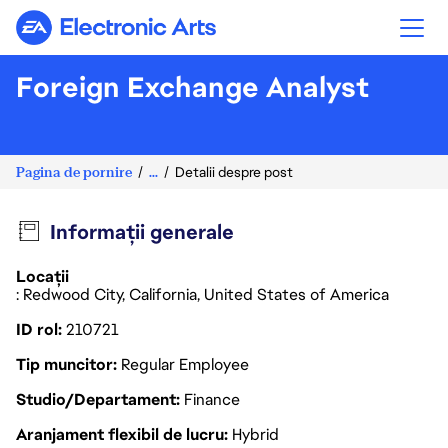
Electronic Arts
Foreign Exchange Analyst
Pagina de pornire
...
Detalii despre post
Informații generale
Locații
: Redwood City, California, United States of America
ID rol
210721
Tip muncitor
Regular Employee
Studio/Departament
Finance
Aranjament flexibil de lucru
Hybrid