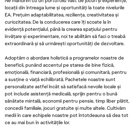
Ne mândrim cu un portofoliu vast de jocuri și experiențe,
locații din întreaga lume și oportunități la toate nivelurile
EA. Prețuim adaptabilitatea, reziliența, creativitatea și
curiozitatea. De la conducerea care îți scoate la în
evidență potențialul, până la crearea spațiului pentru
învățare și experimentare, noi te abilităm să faci o treabă
extraordinară și să urmărești oportunități de dezvoltare.
Adoptăm o abordare holistică a programelor noastre de
beneficii, punând accentul pe starea de bine fizică,
emoțională, financiară, profesională și comunitară, pentru
a susține o viață echilibrată. Pachetele noastre sunt
personalizate astfel încât să satisfacă nevoile locale și
pot include asistență medicală, sprijin pentru o bună
sănătate mintală, economii pentru pensie, timp liber plătit,
concedii familiale, jocuri gratuite și multe altele. Cultivăm
medii în care echipele noastre pot întotdeauna să dea tot
ce au mai bun în activitățile lor.