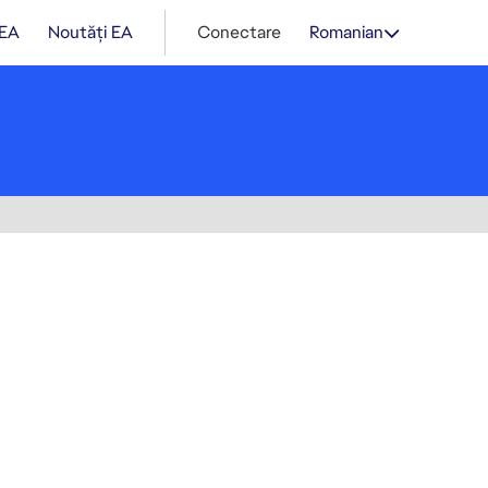
 EA
Noutăți EA
Conectare
Romanian