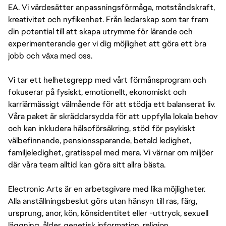
EA. Vi värdesätter anpassningsförmåga, motståndskraft,
kreativitet och nyfikenhet. Från ledarskap som tar fram
din potential till att skapa utrymme för lärande och
experimenterande ger vi dig möjlighet att göra ett bra
jobb och växa med oss.
Vi tar ett helhetsgrepp med vårt förmånsprogram och
fokuserar på fysiskt, emotionellt, ekonomiskt och
karriärmässigt välmående för att stödja ett balanserat liv.
Våra paket är skräddarsydda för att uppfylla lokala behov
och kan inkludera hälsoförsäkring, stöd för psykiskt
välbefinnande, pensionssparande, betald ledighet,
familjeledighet, gratisspel med mera. Vi värnar om miljöer
där våra team alltid kan göra sitt allra bästa.
Electronic Arts är en arbetsgivare med lika möjligheter.
Alla anställningsbeslut görs utan hänsyn till ras, färg,
ursprung, anor, kön, könsidentitet eller -uttryck, sexuell
läggning, ålder, genetisk information, religion,