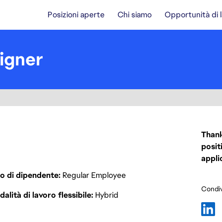
Posizioni aperte
Chi siamo
Opportunità di 
igner
Thank
posit
appli
o di dipendente
Regular Employee
Condiv
alità di lavoro flessibile
Hybrid