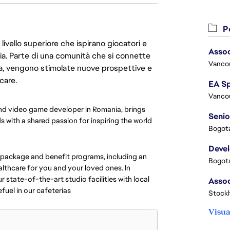
Po
livello superiore che ispirano giocatori e
Assoc
oria. Parte di una comunità che si connette
Vanco
era, vengono stimolate nuove prospettive e
care.
Vanco
nd video game developer in Romania, brings
Senio
 with a shared passion for inspiring the world
Bogota
Deve
 package and benefit programs, including an
Bogota
thcare for you and your loved ones. In
 state-of-the-art studio facilities with local
fuel in our cafeterias
Stock
Visua