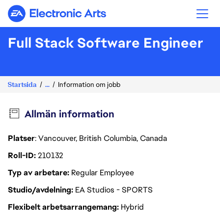
Electronic Arts
Full Stack Software Engineer
Startsida
...
Information om jobb
Allmän information
Platser
: Vancouver, British Columbia, Canada
Roll-ID
210132
Typ av arbetare
Regular Employee
Studio/avdelning
EA Studios - SPORTS
Flexibelt arbetsarrangemang
Hybrid