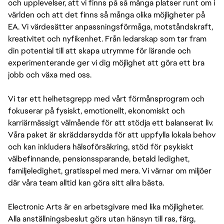
och upplevelser, att vi finns på så många platser runt om i
världen och att det finns så många olika möjligheter på
EA. Vi värdesätter anpassningsförmåga, motståndskraft,
kreativitet och nyfikenhet. Från ledarskap som tar fram
din potential till att skapa utrymme för lärande och
experimenterande ger vi dig möjlighet att göra ett bra
jobb och växa med oss.
Vi tar ett helhetsgrepp med vårt förmånsprogram och
fokuserar på fysiskt, emotionellt, ekonomiskt och
karriärmässigt välmående för att stödja ett balanserat liv.
Våra paket är skräddarsydda för att uppfylla lokala behov
och kan inkludera hälsoförsäkring, stöd för psykiskt
välbefinnande, pensionssparande, betald ledighet,
familjeledighet, gratisspel med mera. Vi värnar om miljöer
där våra team alltid kan göra sitt allra bästa.
Electronic Arts är en arbetsgivare med lika möjligheter.
Alla anställningsbeslut görs utan hänsyn till ras, färg,