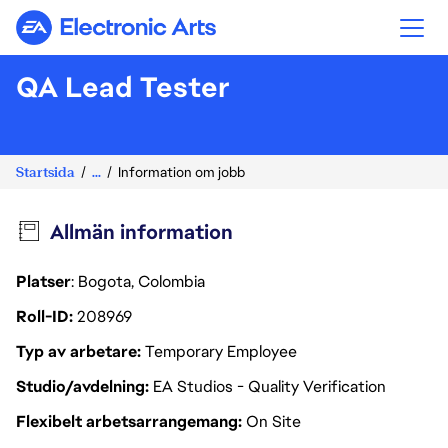
Electronic Arts
QA Lead Tester
Startsida
...
Information om jobb
Allmän information
Platser
: Bogota, Colombia
Roll-ID
208969
Typ av arbetare
Temporary Employee
Studio/avdelning
EA Studios - Quality Verification
Flexibelt arbetsarrangemang
On Site