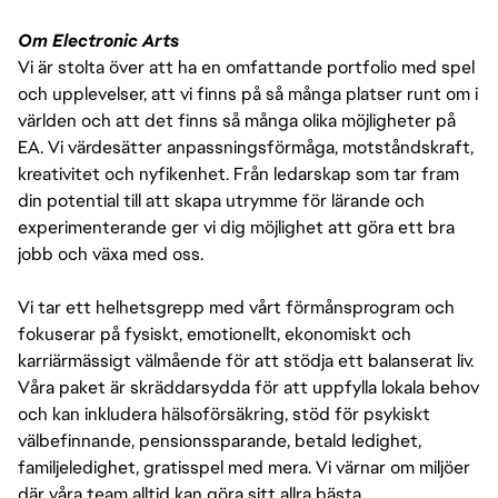
Om Electronic Arts
Vi är stolta över att ha en omfattande portfolio med spel
och upplevelser, att vi finns på så många platser runt om i
världen och att det finns så många olika möjligheter på
EA. Vi värdesätter anpassningsförmåga, motståndskraft,
kreativitet och nyfikenhet. Från ledarskap som tar fram
din potential till att skapa utrymme för lärande och
experimenterande ger vi dig möjlighet att göra ett bra
jobb och växa med oss.
Vi tar ett helhetsgrepp med vårt förmånsprogram och
fokuserar på fysiskt, emotionellt, ekonomiskt och
karriärmässigt välmående för att stödja ett balanserat liv.
Våra paket är skräddarsydda för att uppfylla lokala behov
och kan inkludera hälsoförsäkring, stöd för psykiskt
välbefinnande, pensionssparande, betald ledighet,
familjeledighet, gratisspel med mera. Vi värnar om miljöer
där våra team alltid kan göra sitt allra bästa.