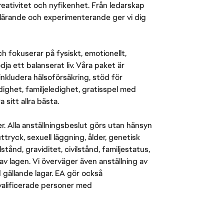
ativitet och nyfikenhet. Från ledarskap
r lärande och experimenterande ger vi dig
 fokuserar på fysiskt, emotionellt,
a ett balanserat liv. Våra paket är
inkludera hälsoförsäkring, stöd för
ighet, familjeledighet, gratisspel med
 sitt allra bästa.
er. Alla anställningsbeslut görs utan hänsyn
-uttryck, sexuell läggning, ålder, genetisk
stånd, graviditet, civilstånd, familjestatus,
av lagen. Vi överväger även anställning av
d gällande lagar. EA gör också
kvalificerade personer med