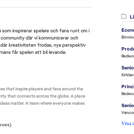
Li
 som inspirerar spelare och fans runt om i
Birmin
 en community där vi kommunicerar och
där kreativiteten frodas, nya perspektiv
Produ
mmans får spelen att bli levande.
Redwoo
Kirkla
es that inspire players and fans around the 
Redwoo
nity that connects across the globe. A place 
d ideas matter. A team where everyone makes 
Vanco
Visa 
roes)