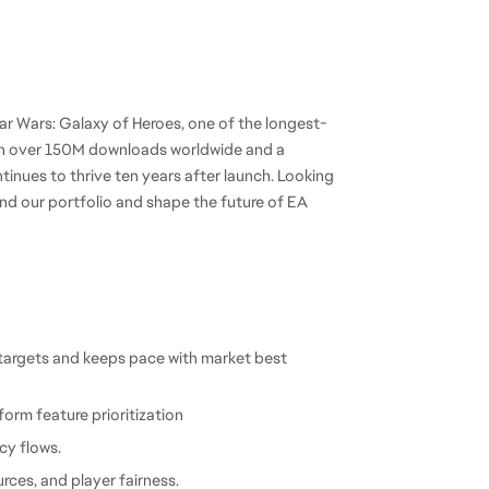
r Wars: Galaxy of Heroes, one of the longest-
th over 150M downloads worldwide and a 
nues to thrive ten years after launch. Looking 
nd our portfolio and shape the future of EA 
targets and keeps pace with market best 
orm feature prioritization
ncy flows.
rces, and player fairness.