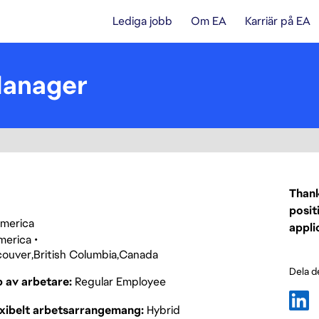
Lediga jobb
Om EA
Karriär på EA
Manager
Thank
posit
 America
appli
merica
couver
British Columbia
Canada
Dela d
p av arbetare
Regular Employee
exibelt arbetsarrangemang
Hybrid