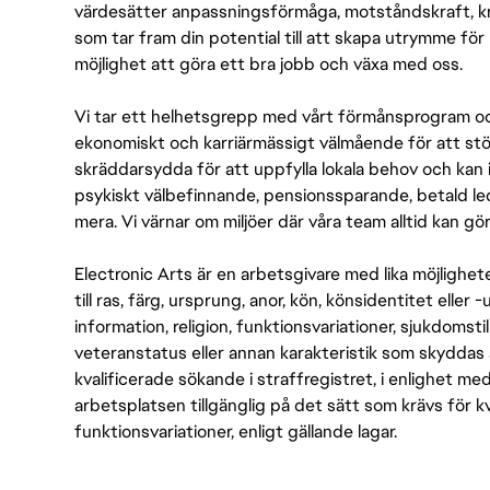
värdesätter anpassningsförmåga, motståndskraft, kre
som tar fram din potential till att skapa utrymme fö
möjlighet att göra ett bra jobb och växa med oss.
Vi tar ett helhetsgrepp med vårt förmånsprogram och
ekonomiskt och karriärmässigt välmående för att stödj
skräddarsydda för att uppfylla lokala behov och kan 
psykiskt välbefinnande, pensionssparande, betald led
mera. Vi värnar om miljöer där våra team alltid kan göra
Electronic Arts är en arbetsgivare med lika möjlighet
till ras, färg, ursprung, anor, kön, könsidentitet eller 
information, religion, funktionsvariationer, sjukdomstill
veteranstatus eller annan karakteristik som skyddas 
kvalificerade sökande i straffregistret, i enlighet me
arbetsplatsen tillgänglig på det sätt som krävs för 
funktionsvariationer, enligt gällande lagar.