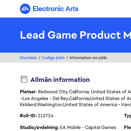
Electronic Arts
Lead Game Product 
Startsida
Lediga jobb
Information om jobb
Allmän information
Platser
: Redwood City, California, United States of
Los Angeles - Del Rey
California
United States of A
Kirkland
Washington
United States of America
Van
Roll-ID
213724
Ty
Studio/avdelning
EA Mobile - Capital Games
Fl