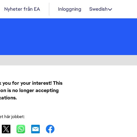
Nyheter från EA
Inloggning
Swedish
 you for your interest! This
ion is no longer accepting
cations.
et här jobbet: