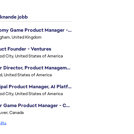
knande jobb
Economy Game Product Manager - EA SPORTS™ F1
gham, United Kingdom
ct Founder - Ventures
d City, United States of America
Senior Director, Product Management - Head of Sims Marketplace
nd, United States of America
Principal Product Manager, AI Platform
d City, United States of America
Senior Game Product Manager - College Football
uver, Canada
alla