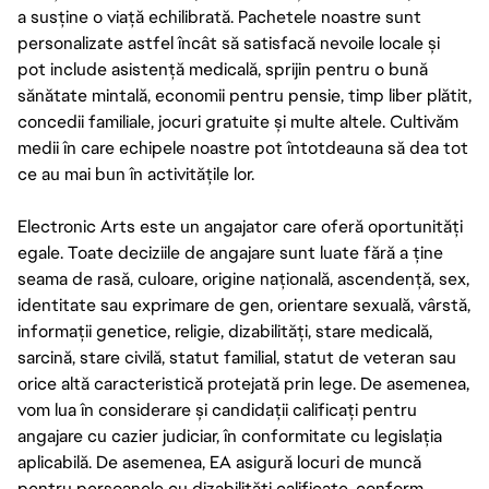
a susține o viață echilibrată. Pachetele noastre sunt
personalizate astfel încât să satisfacă nevoile locale și
pot include asistență medicală, sprijin pentru o bună
sănătate mintală, economii pentru pensie, timp liber plătit,
concedii familiale, jocuri gratuite și multe altele. Cultivăm
medii în care echipele noastre pot întotdeauna să dea tot
ce au mai bun în activitățile lor.
Electronic Arts este un angajator care oferă oportunități
egale. Toate deciziile de angajare sunt luate fără a ține
seama de rasă, culoare, origine națională, ascendență, sex,
identitate sau exprimare de gen, orientare sexuală, vârstă,
informații genetice, religie, dizabilități, stare medicală,
sarcină, stare civilă, statut familial, statut de veteran sau
orice altă caracteristică protejată prin lege. De asemenea,
vom lua în considerare și candidații calificați pentru
angajare cu cazier judiciar, în conformitate cu legislația
aplicabilă. De asemenea, EA asigură locuri de muncă
pentru persoanele cu dizabilități calificate, conform