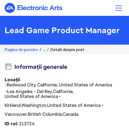
Electronic Arts
Lead Game Product Manager
Pagina de pornire
...
Detalii despre post
Informații generale
Locații
: Redwood City, California, United States of America
Los Angeles - Del Rey
California
United States of America
Kirkland
Washington
United States of America
Vancouver
British Columbia
Canada
ID rol
213724