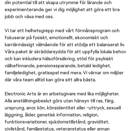
din potential till att skapa utrymme för lärande och
experimenterande ger vi dig möjlighet att göra ett bra
jobb och växa med oss.
Vi tar ett helhetsgrepp med vårt förmånsprogram och
fokuserar på fysiskt, emotionellt, ekonomiskt och
karriärmässigt välmående för att stödja ett balanserat liv.
Våra paket är skräddarsydda för att uppfylla lokala behov
och kan inkludera hälsoförsäkring, stöd för psykiskt
välbefinnande, pensionssparande, betald ledighet,
familjeledighet, gratisspel med mera. Vi värnar om miljöer
där våra team alltid kan göra sitt allra bästa.
Electronic Arts är en arbetsgivare med lika möjligheter.
Alla anställningsbeslut görs utan hänsyn till ras, färg,
ursprung, anor, kön, könsidentitet eller -uttryck, sexuell
läggning, ålder, genetisk information, religion,
funktionsvariationer, sjukdomstillstånd, graviditet,
civilstånd, familjestatus, veteranstatus eller annan