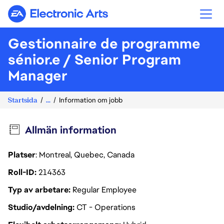
Electronic Arts
Gestionnaire de programme
sénior.e / Senior Program
Manager
Startsida
...
Information om jobb
Allmän information
Platser
: Montreal, Quebec, Canada
Roll-ID
214363
Typ av arbetare
Regular Employee
Studio/avdelning
CT - Operations