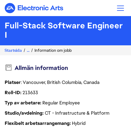
Electronic Arts
Full-Stack Software Engineer
I
Startsida
...
Information om jobb
Allmän information
Platser
: Vancouver, British Columbia, Canada
Roll-ID
213633
Typ av arbetare
Regular Employee
Studio/avdelning
CT - Infrastructure & Platform
Flexibelt arbetsarrangemang
Hybrid