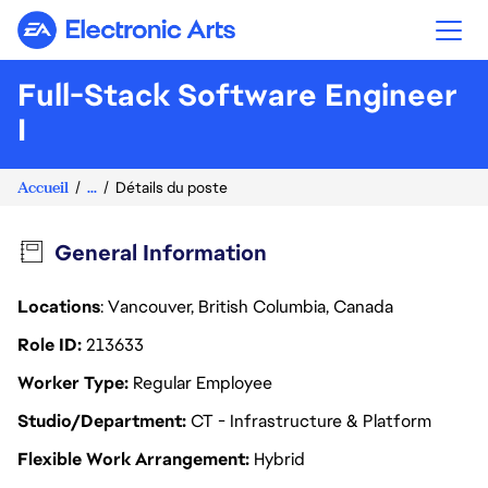
Electronic Arts
Full-Stack Software Engineer
I
Accueil
...
Détails du poste
General Information
Locations
: Vancouver, British Columbia, Canada
Role ID
213633
Worker Type
Regular Employee
Studio/Department
CT - Infrastructure & Platform
Flexible Work Arrangement
Hybrid