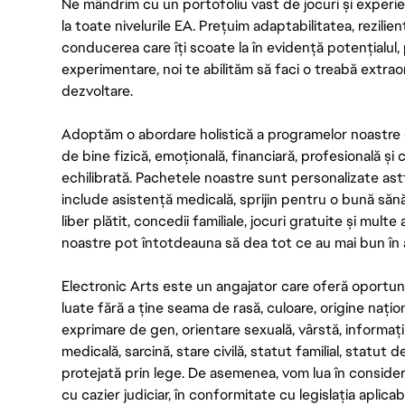
Ne mândrim cu un portofoliu vast de jocuri și experien
la toate nivelurile EA. Prețuim adaptabilitatea, rezilien
conducerea care îți scoate la în evidență potențialul, 
experimentare, noi te abilităm să faci o treabă extrao
dezvoltare.
Adoptăm o abordare holistică a programelor noastre 
de bine fizică, emoțională, financiară, profesională și
echilibrată. Pachetele noastre sunt personalizate astf
include asistență medicală, sprijin pentru o bună săn
liber plătit, concedii familiale, jocuri gratuite și multe
noastre pot întotdeauna să dea tot ce au mai bun în act
Electronic Arts este un angajator care oferă oportuni
luate fără a ține seama de rasă, culoare, origine nați
exprimare de gen, orientare sexuală, vârstă, informații g
medicală, sarcină, stare civilă, statut familial, statut 
protejată prin lege. De asemenea, vom lua în considera
cu cazier judiciar, în conformitate cu legislația aplic