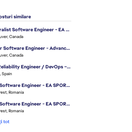
sturi similare
Generalist Software Engineer - EA Sports FC
uver, Canada
Senior Software Engineer - Advanced Technology Group
uver, Canada
Site Reliability Engineer / DevOps – Localization
, Spain
.NET Software Engineer - EA SPORTS™ FC
est, Romania
.NET Software Engineer - EA SPORTS™ FC
est, Romania
i tot