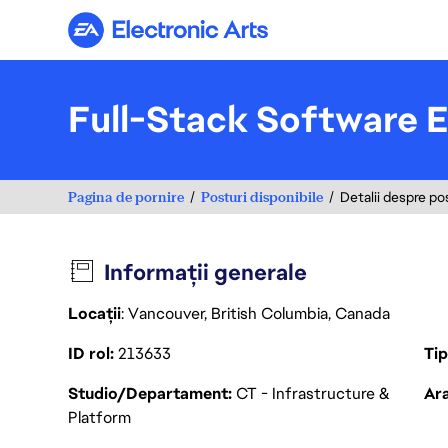
Electronic Arts
Full-Stack Software E
Pagina de pornire
Posturi disponibile
Detalii despre po
Informații generale
Locații
: Vancouver, British Columbia, Canada
ID rol
213633
Ti
Studio/Departament
CT - Infrastructure &
Ara
Platform