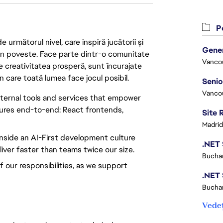
Po
următorul nivel, care inspiră jucătorii și
 din poveste. Face parte dintr-o comunitate
Vanco
re creativitatea prosperă, sunt încurajate
n care toată lumea face jocul posibil.
Vanco
internal tools and services that empower
tures end-to-end: React frontends,
Madrid
inside an AI-First development culture
liver faster than teams twice our size.
Buchar
f our responsibilities, as we support
Buchar
Vedeț