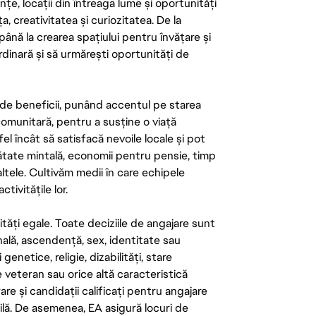
țe, locații din întreaga lume și oportunități
ța, creativitatea și curiozitatea. De la
până la crearea spațiului pentru învățare și
rdinară și să urmărești oportunități de
de beneficii, punând accentul pe starea
 comunitară, pentru a susține o viață
el încât să satisfacă nevoile locale și pot
ătate mintală, economii pentru pensie, timp
 altele. Cultivăm medii în care echipele
ivitățile lor.
tăți egale. Toate deciziile de angajare sunt
onală, ascendență, sex, identitate sau
enetice, religie, dizabilități, stare
de veteran sau orice altă caracteristică
re și candidații calificați pentru angajare
abilă. De asemenea, EA asigură locuri de