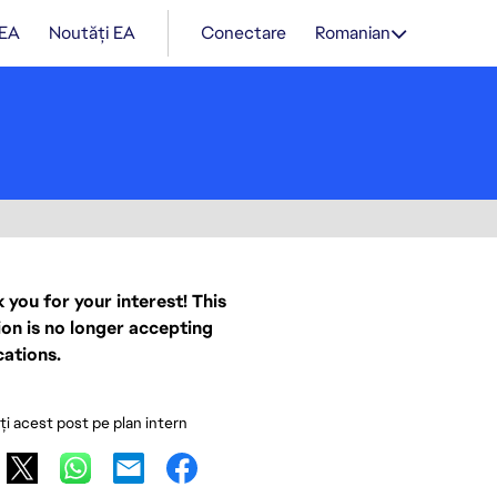
 EA
Noutăți EA
Conectare
Romanian
 you for your interest! This
ion is no longer accepting
cations.
ați acest post pe plan intern