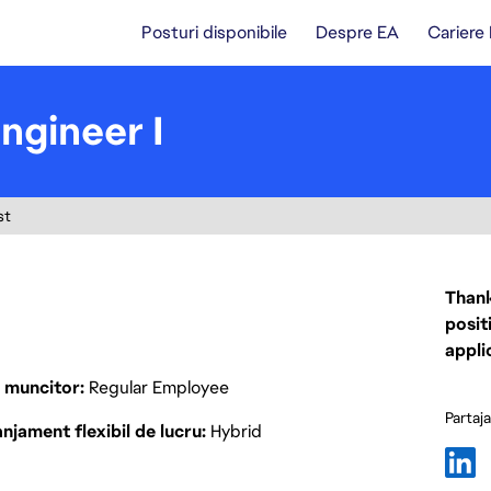
Posturi disponibile
Despre EA
Cariere
ngineer I
st
Thank
posit
appli
p muncitor
Regular Employee
Partaj
njament flexibil de lucru
Hybrid