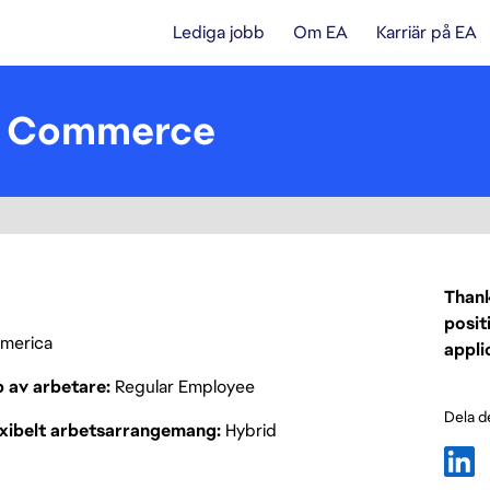
Lediga jobb
Om EA
Karriär på EA
 - Commerce
Thank
posit
 America
appli
p av arbetare
Regular Employee
Dela d
exibelt arbetsarrangemang
Hybrid