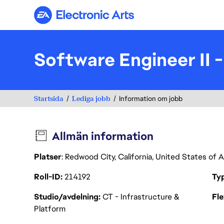
Electronic Arts
Software Engineer II
Startsida
Lediga jobb
Information om jobb
Allmän information
Platser
: Redwood City, California, United States of
Roll-ID
214192
Ty
Studio/avdelning
CT - Infrastructure &
Fl
Platform