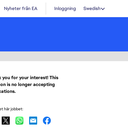
Nyheter från EA
Inloggning
Swedish
 you for your interest! This
ion is no longer accepting
cations.
et här jobbet: