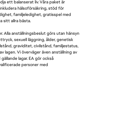
a ett balanserat liv. Våra paket är
inkludera hälsoförsäkring, stöd för
ighet, familjeledighet, gratisspel med
 sitt allra bästa.
er. Alla anställningsbeslut görs utan hänsyn
-uttryck, sexuell läggning, ålder, genetisk
stånd, graviditet, civilstånd, familjestatus,
av lagen. Vi överväger även anställning av
d gällande lagar. EA gör också
kvalificerade personer med