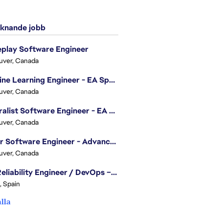
knande jobb
play Software Engineer
uver, Canada
Machine Learning Engineer - EA Sports FC
uver, Canada
Generalist Software Engineer - EA Sports FC
uver, Canada
Senior Software Engineer - Advanced Technology Group
uver, Canada
Site Reliability Engineer / DevOps – Localization
, Spain
alla