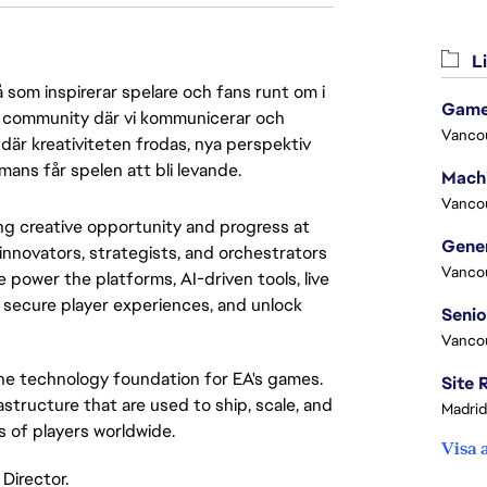
Li
 som inspirerar spelare och fans runt om i
Game
 en community där vi kommunicerar och
Vanco
där kreativiteten frodas, nya perspektiv
mmans får spelen att bli levande.
Vanco
ing creative opportunity and progress at
innovators, strategists, and orchestrators
Vanco
 power the platforms, AI-driven tools, live
, secure player experiences, and unlock
Vanco
the technology foundation for EA's games.
structure that are used to ship, scale, and
Madrid
s of players worldwide.
Visa 
Director.