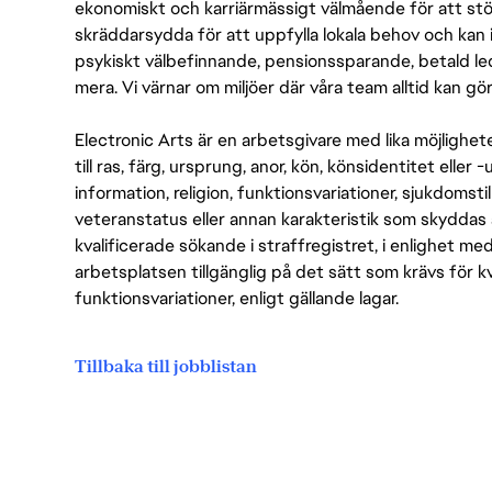
ekonomiskt och karriärmässigt välmående för att stödj
skräddarsydda för att uppfylla lokala behov och kan 
psykiskt välbefinnande, pensionssparande, betald led
mera. Vi värnar om miljöer där våra team alltid kan göra
Electronic Arts är en arbetsgivare med lika möjlighet
till ras, färg, ursprung, anor, kön, könsidentitet eller 
information, religion, funktionsvariationer, sjukdomstill
veteranstatus eller annan karakteristik som skyddas 
kvalificerade sökande i straffregistret, i enlighet me
arbetsplatsen tillgänglig på det sätt som krävs för 
funktionsvariationer, enligt gällande lagar.
Tillbaka till jobblistan