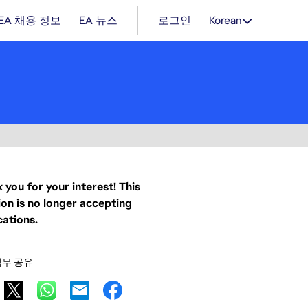
EA 채용 정보
EA 뉴스
로그인
Korean
 you for your interest! This
ion is no longer accepting
cations.
직무 공유