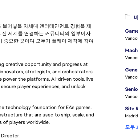
비
 영감을 불어넣을 차세대 엔터테인먼트 경험을 제
Game
. 전 세계를 연결하는 커뮤니티의 일부이자
Vanco
 중요한 곳이며 모두가 플레이 제작에 참여
Vanco
ing creative opportunity and progress at
innovators, strategists, and orchestrators
Vanco
 power the platforms, AI-driven tools, live
, secure player experiences, and unlock
Vanco
the technology foundation for EA's games.
structure that are used to ship, scale, and
Madrid
s of players worldwide.
모두 
Director.