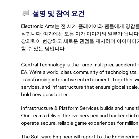
설명 및 참여 요건
Electronic Arts는 전 세계 플레이어와 팬들에게
작합니다. 여기에선 모든 이가 이야기의 일부가 됩니다
창의력이 번창하고 새로운 관점을 제시하며 아이디어가
할 수 있는 팀입니다.
Central Technology is the force multiplier, accelerat
EA. We're a world-class community of technologists, 
transforming interactive entertainment. Together, we
services, and infrastructure that ensure global scale
bold new possibilities.
Infrastructure & Platform Services builds and runs 
Our teams deliver the live services and backend infra
operate secure, reliable game experiences for million
The Software Engineer will report to the Engineering 