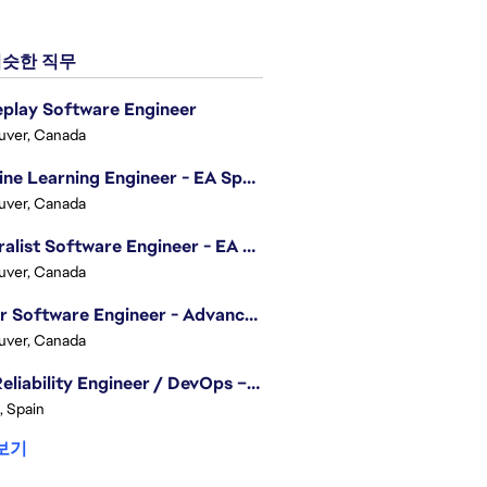
슷한 직무
play Software Engineer
uver, Canada
Machine Learning Engineer - EA Sports FC
uver, Canada
Generalist Software Engineer - EA Sports FC
uver, Canada
Senior Software Engineer - Advanced Technology Group
uver, Canada
Site Reliability Engineer / DevOps – Localization
, Spain
보기