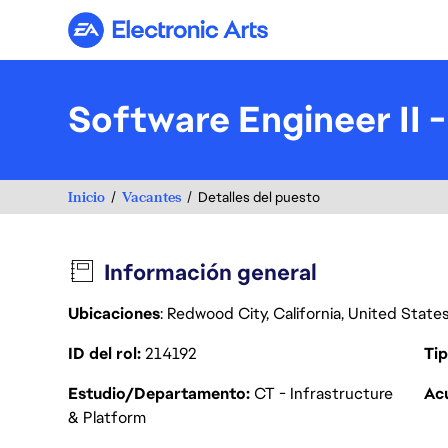
Electronic Arts
Software Engineer II
Inicio
Vacantes
Detalles del puesto
Información general
Ubicaciones
: Redwood City, California, United Stat
ID del rol
214192
Tip
Estudio/Departamento
CT - Infrastructure
Acu
& Platform