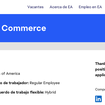
Vacantes
Acerca de EA
Empleo en EA
 - Commerce
Thank
posit
es of America
appli
o de trabajador
Regular Employee
Compar
erdo de trabajo flexible
Hybrid