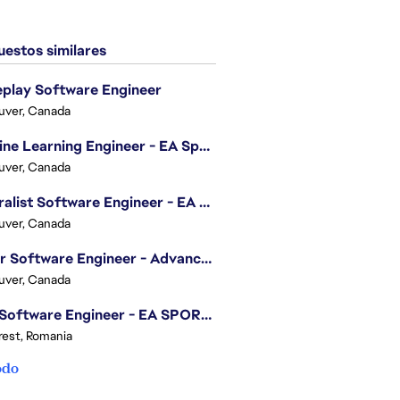
estos similares
play Software Engineer
uver, Canada
Machine Learning Engineer - EA Sports FC
uver, Canada
Generalist Software Engineer - EA Sports FC
uver, Canada
Senior Software Engineer - Advanced Technology Group
uver, Canada
.NET Software Engineer - EA SPORTS™ FC
est, Romania
odo