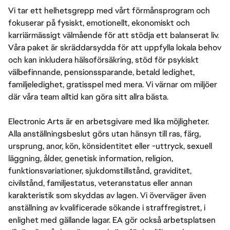
Vi tar ett helhetsgrepp med vårt förmånsprogram och
fokuserar på fysiskt, emotionellt, ekonomiskt och
karriärmässigt välmående för att stödja ett balanserat liv.
Våra paket är skräddarsydda för att uppfylla lokala behov
och kan inkludera hälsoförsäkring, stöd för psykiskt
välbefinnande, pensionssparande, betald ledighet,
familjeledighet, gratisspel med mera. Vi värnar om miljöer
där våra team alltid kan göra sitt allra bästa.
Electronic Arts är en arbetsgivare med lika möjligheter.
Alla anställningsbeslut görs utan hänsyn till ras, färg,
ursprung, anor, kön, könsidentitet eller -uttryck, sexuell
läggning, ålder, genetisk information, religion,
funktionsvariationer, sjukdomstillstånd, graviditet,
civilstånd, familjestatus, veteranstatus eller annan
karakteristik som skyddas av lagen. Vi överväger även
anställning av kvalificerade sökande i straffregistret, i
enlighet med gällande lagar. EA gör också arbetsplatsen