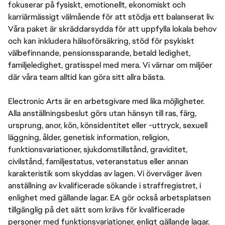
fokuserar på fysiskt, emotionellt, ekonomiskt och
karriärmässigt välmående för att stödja ett balanserat liv.
Våra paket är skräddarsydda för att uppfylla lokala behov
och kan inkludera hälsoförsäkring, stöd för psykiskt
välbefinnande, pensionssparande, betald ledighet,
familjeledighet, gratisspel med mera. Vi värnar om miljöer
där våra team alltid kan göra sitt allra bästa.
Electronic Arts är en arbetsgivare med lika möjligheter.
Alla anställningsbeslut görs utan hänsyn till ras, färg,
ursprung, anor, kön, könsidentitet eller -uttryck, sexuell
läggning, ålder, genetisk information, religion,
funktionsvariationer, sjukdomstillstånd, graviditet,
civilstånd, familjestatus, veteranstatus eller annan
karakteristik som skyddas av lagen. Vi överväger även
anställning av kvalificerade sökande i straffregistret, i
enlighet med gällande lagar. EA gör också arbetsplatsen
tillgänglig på det sätt som krävs för kvalificerade
personer med funktionsvariationer, enligt gällande lagar.