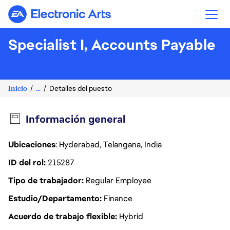
Electronic Arts
Specialist I, Accounts Payable
Inicio
...
Detalles del puesto
Información general
Ubicaciones
: Hyderabad, Telangana, India
ID del rol
215287
Tipo de trabajador
Regular Employee
Estudio/Departamento
Finance
Acuerdo de trabajo flexible
Hybrid