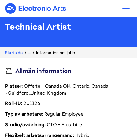
Electronic Arts
Technical Artist
Startsida
...
Information om jobb
Allmän information
Platser
: Offsite - Canada ON, Ontario, Canada
Guildford
United Kingdom
Roll-ID
201126
Typ av arbetare
Regular Employee
Studio/avdelning
CTO - Frostbite
Flexibelt arbetsarrangemang
Hybrid