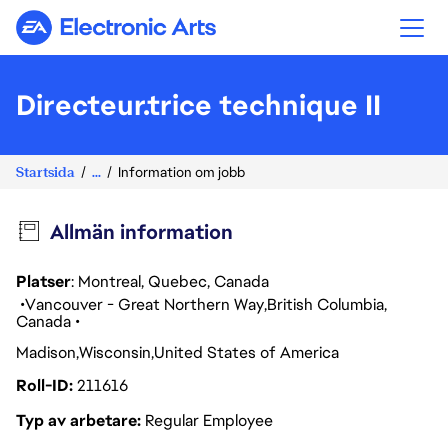
Electronic Arts
Directeur.trice technique II
Startsida
...
Information om jobb
Allmän information
Platser
: Montreal, Quebec, Canada
Vancouver - Great Northern Way
British Columbia
Canada
Madison
Wisconsin
United States of America
Roll-ID
211616
Typ av arbetare
Regular Employee