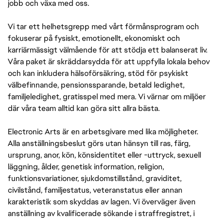
jobb och växa med oss.
Vi tar ett helhetsgrepp med vårt förmånsprogram och
fokuserar på fysiskt, emotionellt, ekonomiskt och
karriärmässigt välmående för att stödja ett balanserat liv.
Våra paket är skräddarsydda för att uppfylla lokala behov
och kan inkludera hälsoförsäkring, stöd för psykiskt
välbefinnande, pensionssparande, betald ledighet,
familjeledighet, gratisspel med mera. Vi värnar om miljöer
där våra team alltid kan göra sitt allra bästa.
Electronic Arts är en arbetsgivare med lika möjligheter.
Alla anställningsbeslut görs utan hänsyn till ras, färg,
ursprung, anor, kön, könsidentitet eller -uttryck, sexuell
läggning, ålder, genetisk information, religion,
funktionsvariationer, sjukdomstillstånd, graviditet,
civilstånd, familjestatus, veteranstatus eller annan
karakteristik som skyddas av lagen. Vi överväger även
anställning av kvalificerade sökande i straffregistret, i