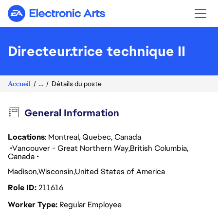
Electronic Arts
Directeur.trice technique II
Accueil
...
Détails du poste
General Information
Locations
: Montreal, Quebec, Canada
Vancouver - Great Northern Way
British Columbia
Canada
Madison
Wisconsin
United States of America
Role ID
211616
Worker Type
Regular Employee