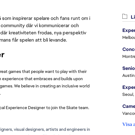
Li
 som inspirerar spelare och fans runt om i
 en community där vi kommunicerar och
Exper
där kreativiteten frodas, nya perspektiv
Melbou
mmans får spelen att bli levande.
r 
Montre
Senio
great games that people want to play with their 
Austin
an experience that embraces and builds upon 
mes. We believe in creating an inclusive world 
.
Seoul,
cal Experience Designer to join the Skate team. 
Vanco
Visa 
gners, visual designers, artists and engineers in 