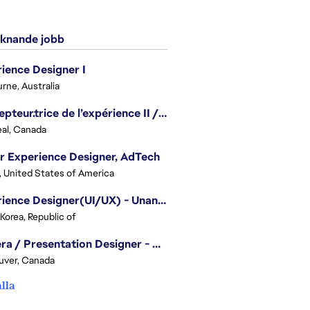
knande jobb
ience Designer I
rne, Australia
Concepteur.trice de l’expérience II / Experience Designer II
al, Canada
r Experience Designer, AdTech
, United States of America
Experience Designer(UI/UX) - Unannounced Project
 Korea, Republic of
Camera / Presentation Designer - American Football
uver, Canada
alla