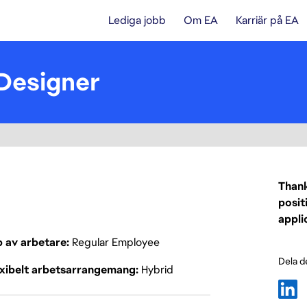
Lediga jobb
Om EA
Karriär på EA
 Designer
Thank
posit
appli
p av arbetare
Regular Employee
Dela d
exibelt arbetsarrangemang
Hybrid