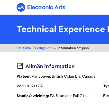
Electronic Arts
Technical Experience
Startsida
Lediga jobb
Information om jobb
Allmän information
Platser
: Vancouver, British Columbia, Canada
Roll-ID
211731
Ty
Studio/avdelning
EA Studios - Full Circle
Fl