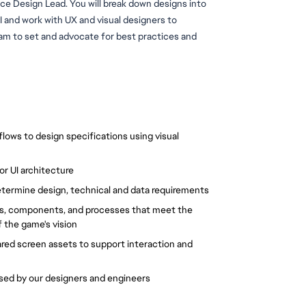
nce Design Lead. 
You will
 break down designs into 
I and work with UX and visual designers to 
eam to set and advocate for best practices and 
lows to design specifications using visual 
or UI architecture
determine design, technical and data requirements
es, components, and processes that meet the 
f the game's vision
red screen assets to support interaction and 
sed by our designers and engineers