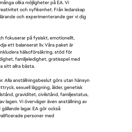
många olika möjligheter på EA. Vi
ativitet och nyfikenhet. Från ledarskap
r lärande och experimenterande ger vi dig
 fokuserar på fysiskt, emotionellt,
a ett balanserat liv. Våra paket är
inkludera hälsoförsäkring, stöd för
ighet, familjeledighet, gratisspel med
 sitt allra bästa.
er. Alla anställningsbeslut görs utan hänsyn
-uttryck, sexuell läggning, ålder, genetisk
stånd, graviditet, civilstånd, familjestatus,
av lagen. Vi överväger även anställning av
d gällande lagar. EA gör också
kvalificerade personer med