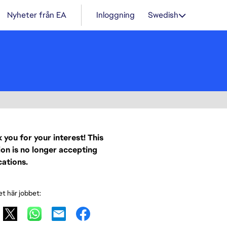
Nyheter från EA
Inloggning
Swedish
 you for your interest! This
ion is no longer accepting
cations.
et här jobbet: