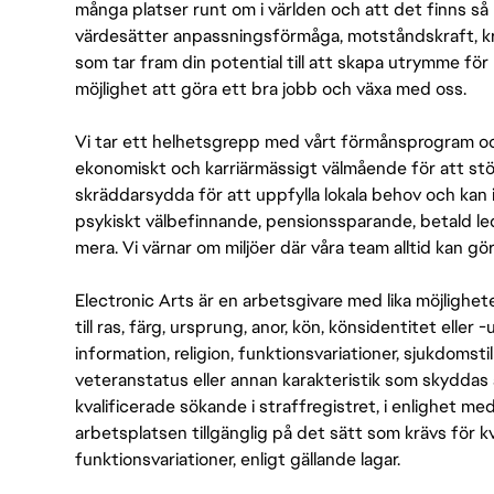
många platser runt om i världen och att det finns så 
värdesätter anpassningsförmåga, motståndskraft, kre
som tar fram din potential till att skapa utrymme fö
möjlighet att göra ett bra jobb och växa med oss.
Vi tar ett helhetsgrepp med vårt förmånsprogram och
ekonomiskt och karriärmässigt välmående för att stödj
skräddarsydda för att uppfylla lokala behov och kan 
psykiskt välbefinnande, pensionssparande, betald led
mera. Vi värnar om miljöer där våra team alltid kan göra
Electronic Arts är en arbetsgivare med lika möjlighet
till ras, färg, ursprung, anor, kön, könsidentitet eller 
information, religion, funktionsvariationer, sjukdomstill
veteranstatus eller annan karakteristik som skyddas 
kvalificerade sökande i straffregistret, i enlighet me
arbetsplatsen tillgänglig på det sätt som krävs för 
funktionsvariationer, enligt gällande lagar.