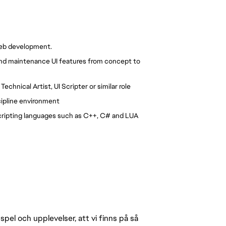
web development.
nd maintenance UI features from concept to 
Technical Artist, UI Scripter or similar role
cipline environment
Scripting languages such as C++, C# and LUA
pel och upplevelser, att vi finns på så