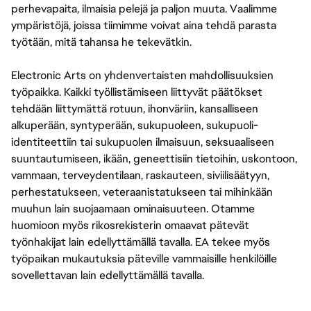
perhevapaita, ilmaisia pelejä ja paljon muuta. Vaalimme
ympäristöjä, joissa tiimimme voivat aina tehdä parasta
työtään, mitä tahansa he tekevätkin.
Electronic Arts on yhdenvertaisten mahdollisuuksien
työpaikka. Kaikki työllistämiseen liittyvät päätökset
tehdään liittymättä rotuun, ihonväriin, kansalliseen
alkuperään, syntyperään, sukupuoleen, sukupuoli-
identiteettiin tai sukupuolen ilmaisuun, seksuaaliseen
suuntautumiseen, ikään, geneettisiin tietoihin, uskontoon,
vammaan, terveydentilaan, raskauteen, siviilisäätyyn,
perhestatukseen, veteraanistatukseen tai mihinkään
muuhun lain suojaamaan ominaisuuteen. Otamme
huomioon myös rikosrekisterin omaavat pätevät
työnhakijat lain edellyttämällä tavalla. EA tekee myös
työpaikan mukautuksia päteville vammaisille henkilöille
sovellettavan lain edellyttämällä tavalla.