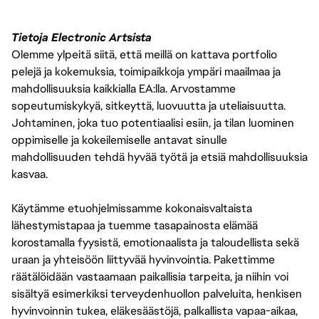
Tietoja Electronic Artsista
Olemme ylpeitä siitä, että meillä on kattava portfolio
pelejä ja kokemuksia, toimipaikkoja ympäri maailmaa ja
mahdollisuuksia kaikkialla EA:lla. Arvostamme
sopeutumiskykyä, sitkeyttä, luovuutta ja uteliaisuutta.
Johtaminen, joka tuo potentiaalisi esiin, ja tilan luominen
oppimiselle ja kokeilemiselle antavat sinulle
mahdollisuuden tehdä hyvää työtä ja etsiä mahdollisuuksia
kasvaa.
Käytämme etuohjelmissamme kokonaisvaltaista
lähestymistapaa ja tuemme tasapainosta elämää
korostamalla fyysistä, emotionaalista ja taloudellista sekä
uraan ja yhteisöön liittyvää hyvinvointia. Pakettimme
räätälöidään vastaamaan paikallisia tarpeita, ja niihin voi
sisältyä esimerkiksi terveydenhuollon palveluita, henkisen
hyvinvoinnin tukea, eläkesäästöjä, palkallista vapaa-aikaa,