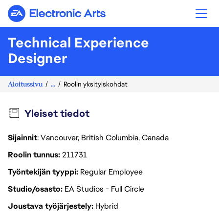
Electronic Arts
Technical Experience
Designer
Aloitussivu
...
Roolin yksityiskohdat
Yleiset tiedot
Sijainnit
: Vancouver, British Columbia, Canada
Roolin tunnus
211731
Työntekijän tyyppi
Regular Employee
Studio/osasto
EA Studios - Full Circle
Joustava työjärjestely
Hybrid