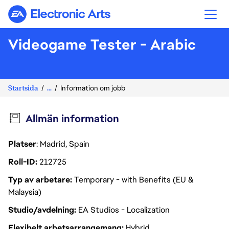
Electronic Arts
Videogame Tester - Arabic
Startsida
...
Information om jobb
Allmän information
Platser
: Madrid, Spain
Roll-ID
212725
Typ av arbetare
Temporary - with Benefits (EU &
Malaysia)
Studio/avdelning
EA Studios - Localization
Flexibelt arbetsarrangemang
Hybrid