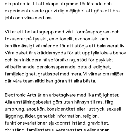
din potential till att skapa utrymme för lärande och
experimenterande ger vi dig möjlighet att göra ett bra
jobb och växa med oss.
Vi tar ett helhetsgrepp med vårt förmånsprogram och
fokuserar på fysiskt, emotionellt, ekonomiskt och
karriärmässigt välmående för att stödja ett balanserat liv.
Våra paket är skräddarsydda för att uppfylla lokala behov
och kan inkludera hälsoförsäkring, stöd för psykiskt
välbefinnande, pensionssparande, betald ledighet,
familjeledighet, gratisspel med mera. Vi värnar om miljöer
där våra team alltid kan göra sitt allra bästa.
Electronic Arts är en arbetsgivare med lika möjligheter.
Alla anställningsbeslut görs utan hänsyn till ras, färg,
ursprung, anor, kön, könsidentitet eller -uttryck, sexuell
läggning, ålder, genetisk information, religion,
funktionsvariationer, sjukdomstillstånd, graviditet,
civilstånd, familjestatus, veteranstatus eller annan