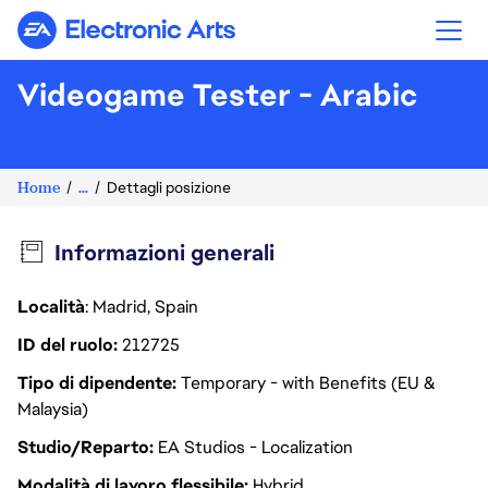
Electronic Arts
Videogame Tester - Arabic
Home
...
Dettagli posizione
Informazioni generali
Località
: Madrid, Spain
ID del ruolo
212725
Tipo di dipendente
Temporary - with Benefits (EU &
Malaysia)
Studio/Reparto
EA Studios - Localization
Modalità di lavoro flessibile
Hybrid