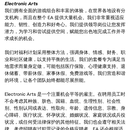
Electronic Arts
我们拥有全面的游戏组合和丰富的体验，在世界各地设有分
支机构，而且在整个 EA 提供大量机会。我们非常重视适应
能力、韧性、创造力和好奇心。我们提供领导岗位让您发挥
潜力，为学习和尝试提供空间，赋能您出色地完成工作并寻
求成长的机会。
我们对福利计划采用整体方法，强调身体、情感、财务、职
业和社区健康，以支持平衡的生活。我们的套餐专为满足当
地需求而量身定做，可能包括医疗保险、心理健康支持、退
休储蓄、带薪休假、家事休假、免费游戏等。我们营造和谐
的环境，让各个团队始终都能尽展所能。
Electronic Arts 是一个注重机会平等的雇主。在聘用员工时
不会考虑其种族、肤色、国籍、血统、生理性别、社会性
别、性别认同或表达、性取向、年龄、遗传信息、宗教、身
心障碍、医疗状况、怀孕状况、婚姻状况、家庭状况或兵役
状况，或任何受法律保护的其他特征。我们也会遵守相关法
律，考虑招聘有过犯罪记录的合格应聘者。EA 还会根据适