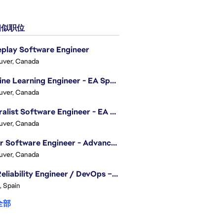
似职位
play Software Engineer
uver, Canada
Machine Learning Engineer - EA Sports FC
uver, Canada
Generalist Software Engineer - EA Sports FC
uver, Canada
Senior Software Engineer - Advanced Technology Group
uver, Canada
Site Reliability Engineer / DevOps – Localization
, Spain
全部