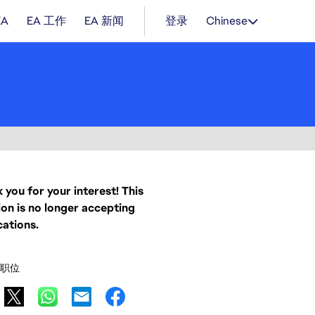
EA
EA 工作
EA 新闻
登录
Chinese
 you for your interest! This
ion is no longer accepting
cations.
职位