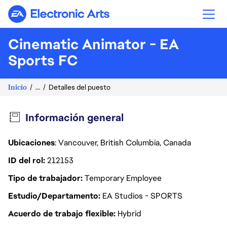
Electronic Arts
Cinematic Animator - EA
Sports FC
Inicio
...
Detalles del puesto
Información general
Ubicaciones
: Vancouver, British Columbia, Canada
ID del rol
212153
Tipo de trabajador
Temporary Employee
Estudio/Departamento
EA Studios - SPORTS
Acuerdo de trabajo flexible
Hybrid